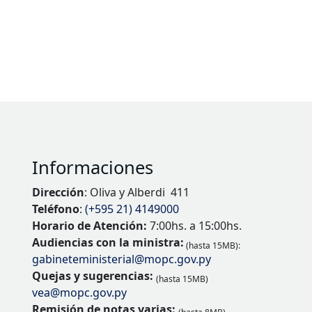
Informaciones
Dirección
: Oliva y Alberdi 411
Teléfono
:
(+595 21) 4149000
Horario de Atención:
7:00hs. a 15:00hs.
Audiencias con la ministra:
(hasta 15MB):
gabineteministerial@mopc.gov.py
Quejas y sugerencias:
(hasta 15MB)
vea@mopc.gov.py
Remisión de notas varias: