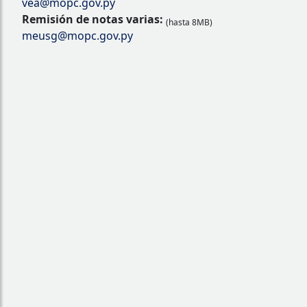
vea@mopc.gov.py
Remisión de notas varias:
(hasta 8MB)
meusg@mopc.gov.py