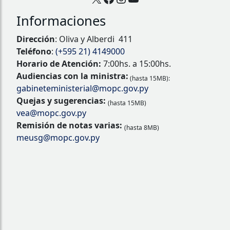
Informaciones
Dirección
: Oliva y Alberdi 411
Teléfono
:
(+595 21) 4149000
Horario de Atención:
7:00hs. a 15:00hs.
Audiencias con la ministra:
(hasta 15MB):
gabineteministerial@mopc.gov.py
Quejas y sugerencias:
(hasta 15MB)
vea@mopc.gov.py
Remisión de notas varias:
(hasta 8MB)
meusg@mopc.gov.py