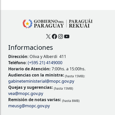
X
Facebook
Instagram
YouTube
Informaciones
Dirección
: Oliva y Alberdi 411
Teléfono
:
(+595 21) 4149000
Horario de Atención:
7:00hs. a 15:00hs.
Audiencias con la ministra:
(hasta 15MB):
gabineteministerial@mopc.gov.py
Quejas y sugerencias:
(hasta 15MB)
vea@mopc.gov.py
Remisión de notas varias:
(hasta 8MB)
meusg@mopc.gov.py