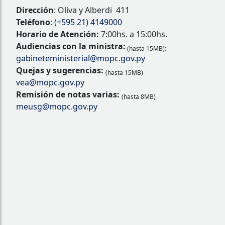
Dirección
: Oliva y Alberdi 411
Teléfono
:
(+595 21) 4149000
Horario de Atención:
7:00hs. a 15:00hs.
Audiencias con la ministra:
(hasta 15MB):
gabineteministerial@mopc.gov.py
Quejas y sugerencias:
(hasta 15MB)
vea@mopc.gov.py
Remisión de notas varias:
(hasta 8MB)
meusg@mopc.gov.py