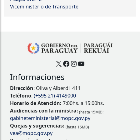
Viceministerio de Transporte
X
Facebook
Instagram
YouTube
Informaciones
Dirección
: Oliva y Alberdi 411
Teléfono
:
(+595 21) 4149000
Horario de Atención:
7:00hs. a 15:00hs.
Audiencias con la ministra:
(hasta 15MB):
gabineteministerial@mopc.gov.py
Quejas y sugerencias:
(hasta 15MB)
vea@mopc.gov.py