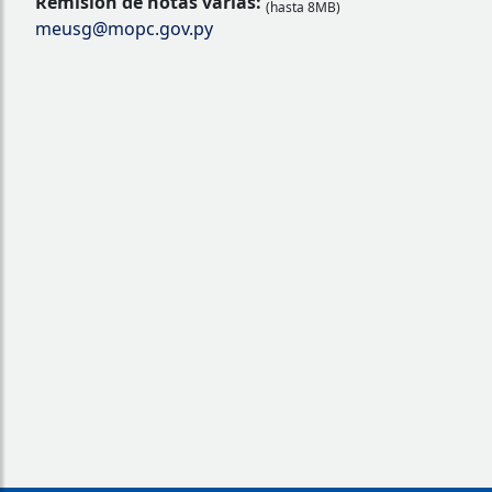
Remisión de notas varias:
(hasta 8MB)
meusg@mopc.gov.py