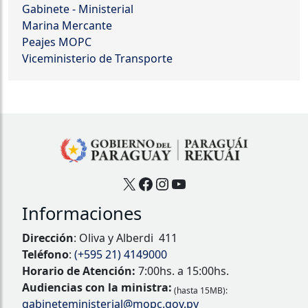
Gabinete - Ministerial
Marina Mercante
Peajes MOPC
Viceministerio de Transporte
X
Facebook
Instagram
YouTube
Informaciones
Dirección
: Oliva y Alberdi 411
Teléfono
:
(+595 21) 4149000
Horario de Atención:
7:00hs. a 15:00hs.
Audiencias con la ministra:
(hasta 15MB):
gabineteministerial@mopc.gov.py