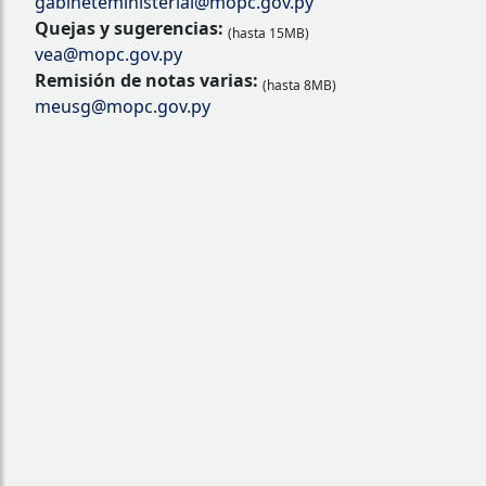
gabineteministerial@mopc.gov.py
Quejas y sugerencias:
(hasta 15MB)
vea@mopc.gov.py
Remisión de notas varias:
(hasta 8MB)
meusg@mopc.gov.py