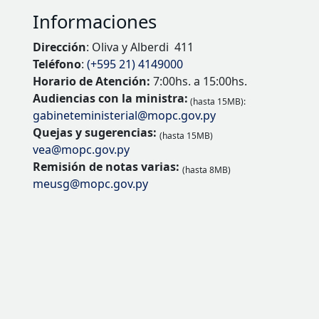
Informaciones
Dirección
: Oliva y Alberdi 411
Teléfono
:
(+595 21) 4149000
Horario de Atención:
7:00hs. a 15:00hs.
Audiencias con la ministra:
(hasta 15MB):
gabineteministerial@mopc.gov.py
Quejas y sugerencias:
(hasta 15MB)
vea@mopc.gov.py
Remisión de notas varias:
(hasta 8MB)
meusg@mopc.gov.py