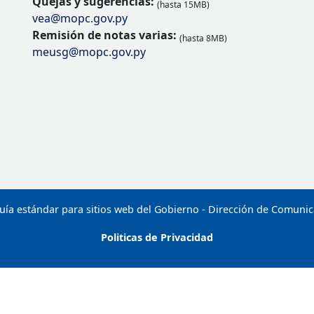
Quejas y sugerencias:
(hasta 15MB)
vea@mopc.gov.py
Remisión de notas varias:
(hasta 8MB)
meusg@mopc.gov.py
uía estándar para sitios web del Gobierno - Dirección de Comuni
Politicas de Privacidad