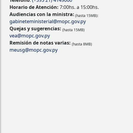
Teléfono
:
(+595 21) 4149000
Horario de Atención:
7:00hs. a 15:00hs.
Audiencias con la ministra:
(hasta 15MB):
gabineteministerial@mopc.gov.py
Quejas y sugerencias:
(hasta 15MB)
vea@mopc.gov.py
Remisión de notas varias:
(hasta 8MB)
meusg@mopc.gov.py