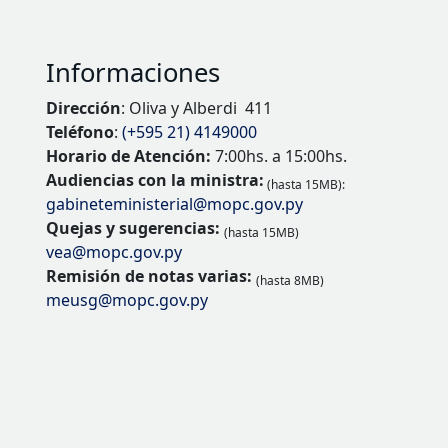
Informaciones
Dirección
: Oliva y Alberdi 411
Teléfono
:
(+595 21) 4149000
Horario de Atención:
7:00hs. a 15:00hs.
Audiencias con la ministra:
(hasta 15MB):
gabineteministerial@mopc.gov.py
Quejas y sugerencias:
(hasta 15MB)
vea@mopc.gov.py
Remisión de notas varias:
(hasta 8MB)
meusg@mopc.gov.py