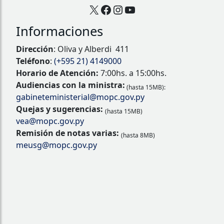
X
Facebook
Instagram
YouTube
Informaciones
Dirección
: Oliva y Alberdi 411
Teléfono
:
(+595 21) 4149000
Horario de Atención:
7:00hs. a 15:00hs.
Audiencias con la ministra:
(hasta 15MB):
gabineteministerial@mopc.gov.py
Quejas y sugerencias:
(hasta 15MB)
vea@mopc.gov.py
Remisión de notas varias:
(hasta 8MB)
meusg@mopc.gov.py