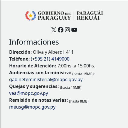
X
Facebook
Instagram
YouTube
Informaciones
Dirección
: Oliva y Alberdi 411
Teléfono
:
(+595 21) 4149000
Horario de Atención:
7:00hs. a 15:00hs.
Audiencias con la ministra:
(hasta 15MB):
gabineteministerial@mopc.gov.py
Quejas y sugerencias:
(hasta 15MB)
vea@mopc.gov.py
Remisión de notas varias:
(hasta 8MB)
meusg@mopc.gov.py