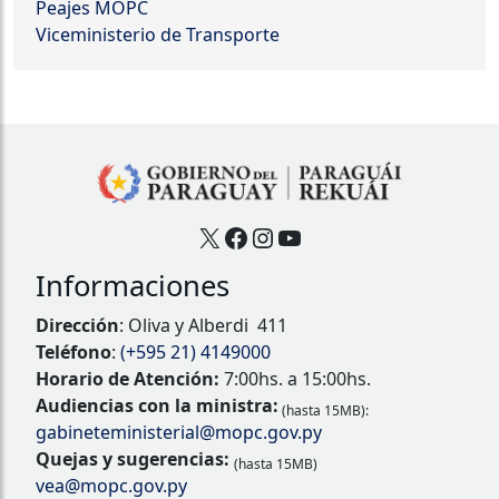
Peajes MOPC
Viceministerio de Transporte
X
Facebook
Instagram
YouTube
Informaciones
Dirección
: Oliva y Alberdi 411
Teléfono
:
(+595 21) 4149000
Horario de Atención:
7:00hs. a 15:00hs.
Audiencias con la ministra:
(hasta 15MB):
gabineteministerial@mopc.gov.py
Quejas y sugerencias:
(hasta 15MB)
vea@mopc.gov.py