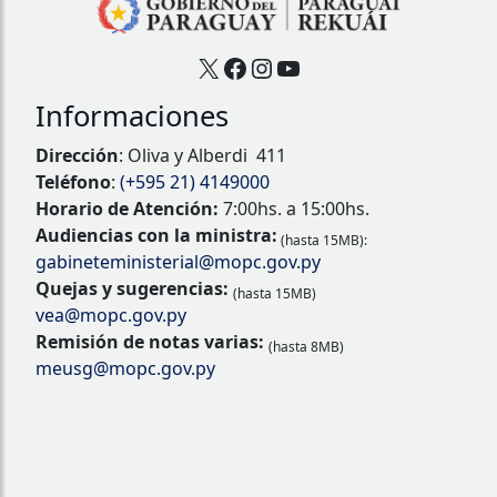
X
Facebook
Instagram
YouTube
Informaciones
Dirección
: Oliva y Alberdi 411
Teléfono
:
(+595 21) 4149000
Horario de Atención:
7:00hs. a 15:00hs.
Audiencias con la ministra:
(hasta 15MB):
gabineteministerial@mopc.gov.py
Quejas y sugerencias:
(hasta 15MB)
vea@mopc.gov.py
Remisión de notas varias:
(hasta 8MB)
meusg@mopc.gov.py