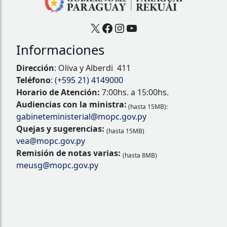
X
Facebook
Instagram
YouTube
Informaciones
Dirección
: Oliva y Alberdi 411
Teléfono
:
(+595 21) 4149000
Horario de Atención:
7:00hs. a 15:00hs.
Audiencias con la ministra:
(hasta 15MB):
gabineteministerial@mopc.gov.py
Quejas y sugerencias:
(hasta 15MB)
vea@mopc.gov.py
Remisión de notas varias:
(hasta 8MB)
meusg@mopc.gov.py