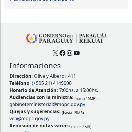
X
Facebook
Instagram
YouTube
Informaciones
Dirección
: Oliva y Alberdi 411
Teléfono
:
(+595 21) 4149000
Horario de Atención:
7:00hs. a 15:00hs.
Audiencias con la ministra:
(hasta 15MB):
gabineteministerial@mopc.gov.py
Quejas y sugerencias:
(hasta 15MB)
vea@mopc.gov.py
Remisión de notas varias:
(hasta 8MB)