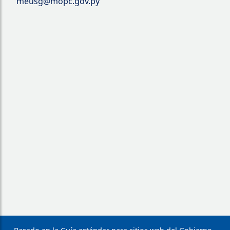
meusg@mopc.gov.py