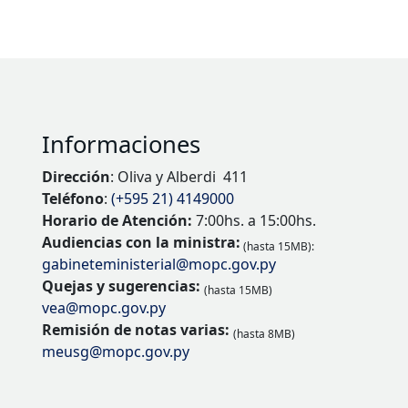
Informaciones
Dirección
: Oliva y Alberdi 411
Teléfono
:
(+595 21) 4149000
Horario de Atención:
7:00hs. a 15:00hs.
Audiencias con la ministra:
(hasta 15MB):
gabineteministerial@mopc.gov.py
Quejas y sugerencias:
(hasta 15MB)
vea@mopc.gov.py
Remisión de notas varias:
(hasta 8MB)
meusg@mopc.gov.py