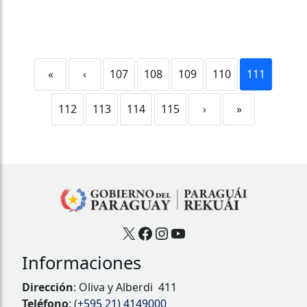
«
‹
107
108
109
110
111
112
113
114
115
›
»
X
Facebook
Instagram
YouTube
Informaciones
Dirección
: Oliva y Alberdi 411
Teléfono
:
(+595 21) 4149000