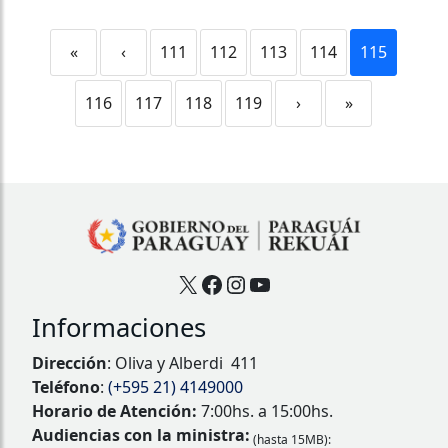
«
‹
111
112
113
114
115
116
117
118
119
›
»
X
Facebook
Instagram
YouTube
Informaciones
Dirección
: Oliva y Alberdi 411
Teléfono
:
(+595 21) 4149000
Horario de Atención:
7:00hs. a 15:00hs.
Audiencias con la ministra:
(hasta 15MB):