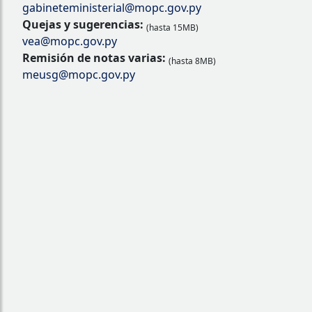
gabineteministerial@mopc.gov.py
Quejas y sugerencias:
(hasta 15MB)
vea@mopc.gov.py
Remisión de notas varias:
(hasta 8MB)
meusg@mopc.gov.py