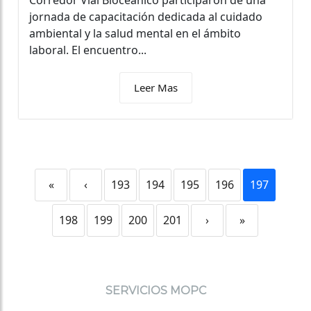
Corredor Vial Bioceánico participaron de una
jornada de capacitación dedicada al cuidado
ambiental y la salud mental en el ámbito
laboral. El encuentro...
Leer Mas
«
‹
193
194
195
196
197
198
199
200
201
›
»
SERVICIOS MOPC