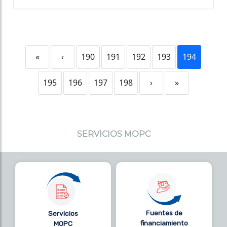
«
‹
190
191
192
193
194
195
196
197
198
›
»
SERVICIOS MOPC
Fuentes de
Servicios
financiamiento
MOPC