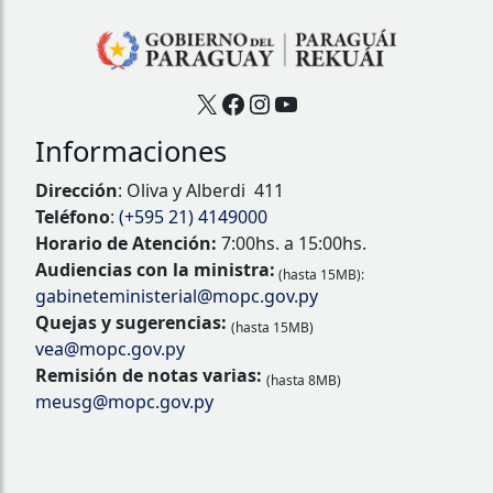
X
Facebook
Instagram
YouTube
Informaciones
Dirección
: Oliva y Alberdi 411
Teléfono
:
(+595 21) 4149000
Horario de Atención:
7:00hs. a 15:00hs.
Audiencias con la ministra:
(hasta 15MB):
gabineteministerial@mopc.gov.py
Quejas y sugerencias:
(hasta 15MB)
vea@mopc.gov.py
Remisión de notas varias:
(hasta 8MB)
meusg@mopc.gov.py