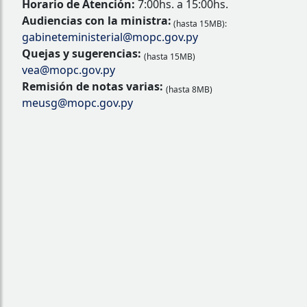
Horario de Atención:
7:00hs. a 15:00hs.
Audiencias con la ministra:
(hasta 15MB):
gabineteministerial@mopc.gov.py
Quejas y sugerencias:
(hasta 15MB)
vea@mopc.gov.py
Remisión de notas varias:
(hasta 8MB)
meusg@mopc.gov.py