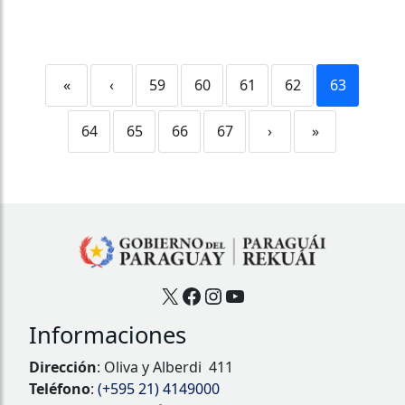
«
‹
59
60
61
62
63
64
65
66
67
›
»
X
Facebook
Instagram
YouTube
Informaciones
Dirección
: Oliva y Alberdi 411
Teléfono
:
(+595 21) 4149000