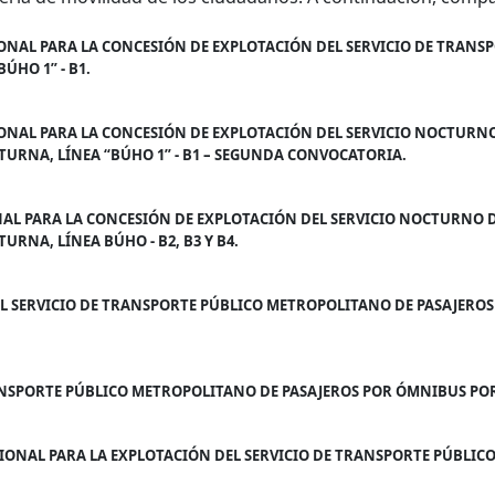
CIONAL PARA LA CONCESIÓN DE EXPLOTACIÓN DEL SERVICIO DE TRAN
HO 1” - B1.
SPORTE NOCTURNO – BUHO 1
SE AUTORIZA PBC Y LLAMADO
CIONAL PARA LA CONCESIÓN DE EXPLOTACIÓN DEL SERVICIO NOCTUR
 NOCTURNO BÚHO 1
RNA, LÍNEA “BÚHO 1” - B1 – SEGUNDA CONVOCATORIA.
 CONVOCATORIA
LLAMADO BUHO – SEGUNDA CONVOCATORIA
ONAL PARA LA CONCESIÓN DE EXPLOTACIÓN DEL SERVICIO NOCTURNO
NA, LÍNEA BÚHO - B2, B3 Y B4.
y B4
L SERVICIO DE TRANSPORTE PÚBLICO METROPOLITANO DE PASAJEROS EN
RANSPORTE PÚBLICO METROPOLITANO DE PASAJEROS POR ÓMNIBUS POR
ACIONAL PARA LA EXPLOTACIÓN DEL SERVICIO DE TRANSPORTE PÚBLI