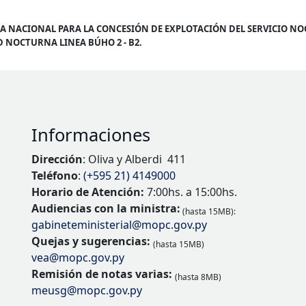
tía
ICA NACIONAL PARA LA CONCESIÓN DE EXPLOTACIÓN DEL SERVICIO 
 NOCTURNA LINEA BÚHO 2 - B2.
JUDICACION LICITACION Nº 3
Informaciones
Dirección
: Oliva y Alberdi 411
Teléfono
:
(+595 21) 4149000
Horario de Atención:
7:00hs. a 15:00hs.
Audiencias con la ministra:
(hasta 15MB):
gabineteministerial@mopc.gov.py
Quejas y sugerencias:
(hasta 15MB)
vea@mopc.gov.py
Remisión de notas varias:
(hasta 8MB)
meusg@mopc.gov.py