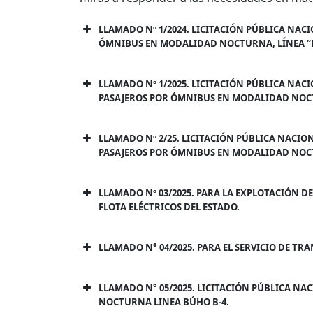
LLAMADO Nº 1/2024. LICITACIÓN PÚBLICA NA
ÓMNIBUS EN MODALIDAD NOCTURNA, LÍNEA “BÚ
PBC – LLAMADO Nº 1-2024 – TRAN
RESOLUCION GVMT Nº 102-2024 – 
LLAMADO Nº 1/2025. LICITACIÓN PÚBLICA NA
ACTA DE APERTURA – TRANSPORTE
PASAJEROS POR ÓMNIBUS EN MODALIDAD NOCTU
RESOLUCIÓN GVMT N° 01-2025
PBC – LLAMADO BUHO – SEGUNDA
RESOLUCION GVMT Nº 02-2025 – 
LLAMADO Nº 2/25. LICITACIÓN PÚBLICA NACI
PASAJEROS POR ÓMNIBUS EN MODALIDAD NOCTUR
PBC_LLAMADOS_FORMULARIOS
Resolución GVMT N° 53-2025_B2, B3 
LLAMADO Nº 03/2025. PARA LA EXPLOTACIÓN DE
Datos Geográficos de los Itinerarios
FLOTA ELÉCTRICOS DEL ESTADO.
Circular N° 1
PBC LLAMADO_FORMULARIOS
Circular Aclaratoria N
1
Resolución GVMT N° 55
LLAMADO N° 04/2025. PARA EL SERVICIO DE T
Circular Aclaratoria Nº 2
PBC Consolidado
PBC Llamado por Lotes
Adenda Nº 1
Circular Nº 1
PBC Formularios
LLAMADO N° 05/2025. LICITACIÓN PÚBLICA N
Adenda Nº 2
Circular Aclaratoria Nº 1
Resolución Nº 74
NOCTURNA LINEA BÚHO B-4.
Acta de Apertura
Circular Nº 2